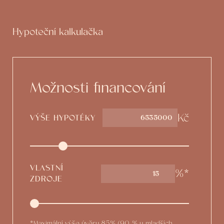
Hypoteční kalkulačka
Možnosti financování
Kč
VÝŠE HYPOTÉKY
VLASTNÍ
%*
15
ZDROJE
*Maximální výše úvěru 85% (90 % u mladších