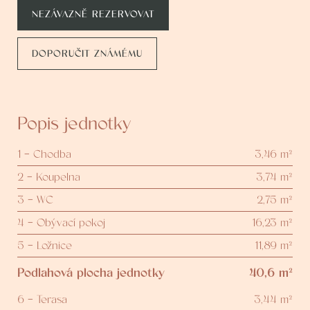
NEZÁVAZNĚ REZERVOVAT
DOPORUČIT ZNÁMÉMU
Popis jednotky
1 - Chodba
3,46 m²
2 - Koupelna
3,74 m²
3 - WC
2,75 m²
4 - Obývací pokoj
16,23 m²
5 - Ložnice
11,89 m²
Podlahová plocha jednotky
40,6 m²
6 - Terasa
3,44 m²