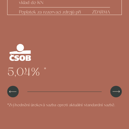
vklad do KN
Poplatek za rezervaci zdrojů při
ZDARMA
nečerpání
Odhad nemovitosti
ZDARMA
Protokoly o stavu výstavby
ZDARMA
Zpracování Dodatku z podnětu
ZDARMA
developera
Možnost čerpání do 100 % hodnoty
ZDARMA
5,04%
*
nemovitosti
*Zvýhodnění úroková sazba oproti aktuální standardní sazbě.