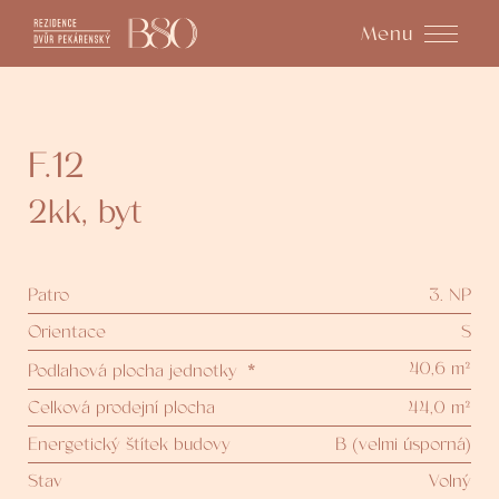
Menu
F.12
2kk
,
byt
Patro
3. NP
Orientace
S
40,6 m²
Podlahová plocha jednotky
*
Celková prodejní plocha
44,0 m²
Energetický štítek budovy
B (velmi úsporná)
Stav
Volný