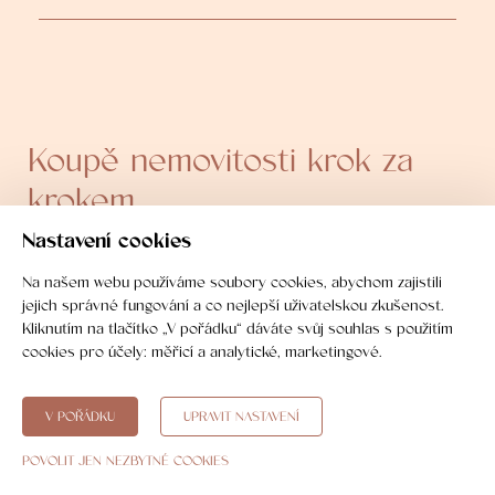
Koupě nemovitosti krok za
krokem
Nastavení cookies
Na našem webu používáme soubory cookies, abychom zajistili
jejich správné fungování a co nejlepší uživatelskou zkušenost.
01
Kliknutím na tlačítko „V pořádku“ dáváte svůj souhlas s použitím
cookies pro účely:
měřicí a analytické, marketingové
.
Nezávazná předrezervace
V POŘÁDKU
UPRAVIT NASTAVENÍ
Rezervujte si svoji vysněnou nemovitost
POVOLIT JEN NEZBYTNÉ COOKIES
po dobu 3 pracovních dnů, než