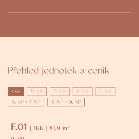
Přehled jednotek a ceník
Vše
2. NP
3. NP
4. NP
5. NP
6. NP + 7. NP
8. NP + 9. NP
F.01
| 1KK | 41,9 m²