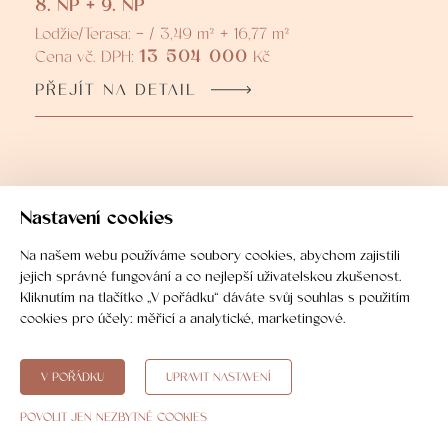
8. NP + 9. NP
Lodžie/Terasa: - / 3,49 m² + 16,77 m²
13 504 000
Cena vč. DPH:
Kč
PŘEJÍT NA DETAIL
Nastavení cookies
Koupě nemovitosti krok za
Na našem webu používáme soubory cookies, abychom zajistili
krokem
jejich správné fungování a co nejlepší uživatelskou zkušenost.
Kliknutím na tlačítko „V pořádku“ dáváte svůj souhlas s použitím
cookies pro účely:
měřicí a analytické, marketingové
.
V POŘÁDKU
UPRAVIT NASTAVENÍ
01
POVOLIT JEN NEZBYTNÉ COOKIES