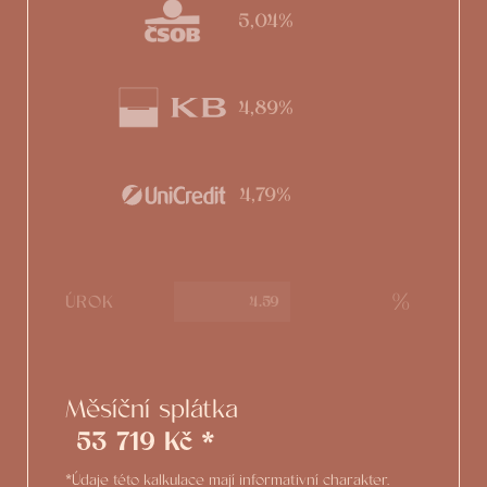
5,04%
4,89%
4,79%
%
ÚROK
Měsíční splátka
53 719 Kč *
*Údaje této kalkulace mají informativní charakter.