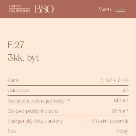
Menu
F.27
3kk
,
byt
Patro
6. NP + 7. NP
Orientace
J/S
81,7 m²
Podlahová plocha jednotky
*
Celková prodejní plocha
93,4 m²
Energetický štítek budovy
B (velmi úsporná)
Stav
Volný