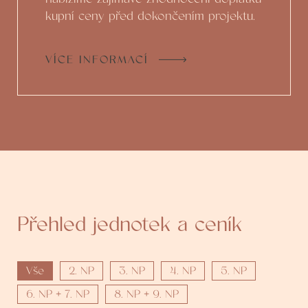
kupní ceny před dokončením projektu.
VÍCE INFORMACÍ
Přehled jednotek a ceník
Vše
2. NP
3. NP
4. NP
5. NP
6. NP + 7. NP
8. NP + 9. NP