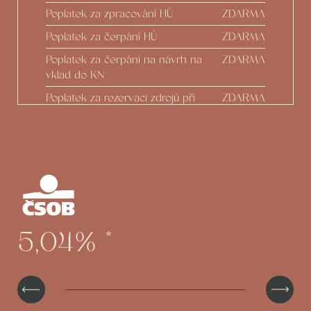
Poplatek za zpracování HÚ
ZDARMA
Poplatek za čerpání HÚ
ZDARMA
Poplatek za čerpání na návrh na
ZDARMA
vklad do KN
Poplatek za rezervaci zdrojů při
ZDARMA
nečerpání
Odhad nemovitosti
ZDARMA
Protokoly o stavu výstavby
ZDARMA
Zpracování Dodatku z podnětu
ZDARMA
developera
Možnost čerpání do 100 % hodnoty
ZDARMA
5,04%
*
nemovitosti