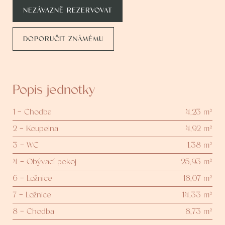
NEZÁVAZNĚ REZERVOVAT
DOPORUČIT ZNÁMÉMU
Popis jednotky
1 - Chodba
4,23 m²
2 - Koupelna
4,92 m²
3 - WC
1,38 m²
4 - Obývací pokoj
25,93 m²
6 - Ložnice
18,07 m²
7 - Ložnice
14,33 m²
8 - Chodba
8,73 m²