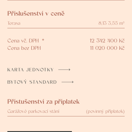
Příslušenství v ceně
Terasa
8,13 3,55 m²
Cena vč. DPH
*
12 342 400
Kč
Cena bez DPH
11 020 000
Kč
KARTA JEDNOTKY
BYTOVÝ STANDARD
Přístušenství za příplatek
Garážové parkovací stání
(povinný příplatek)