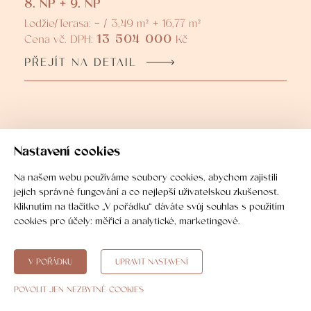
8. NP + 9. NP
Lodžie/Terasa: - / 3,49 m² + 16,77 m²
13 504 000
Cena vč. DPH:
Kč
PŘEJÍT NA DETAIL
Nastavení cookies
Koupě nemovitosti krok za
Na našem webu používáme soubory cookies, abychom zajistili
krokem
jejich správné fungování a co nejlepší uživatelskou zkušenost.
Kliknutím na tlačítko „V pořádku“ dáváte svůj souhlas s použitím
cookies pro účely:
měřicí a analytické, marketingové
.
V POŘÁDKU
UPRAVIT NASTAVENÍ
01
POVOLIT JEN NEZBYTNÉ COOKIES