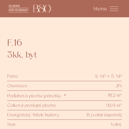
Menu
F.16
3kk
,
byt
Patro
4. NP + 5. NP
Orientace
J/S
81,2 m²
Podlahová plocha jednotky
*
Celková prodejní plocha
92,9 m²
Energetický štítek budovy
B (velmi úsporná)
Stav
Volný