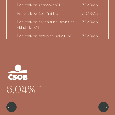
Poplatek za zpracování HÚ
ZDARMA
Poplatek za čerpání HÚ
ZDARMA
Poplatek za čerpání na návrh na
ZDARMA
vklad do KN
Poplatek za rezervaci zdrojů při
ZDARMA
nečerpání
Odhad nemovitosti
ZDARMA
Protokoly o stavu výstavby
ZDARMA
Zpracování Dodatku z podnětu
ZDARMA
developera
Možnost čerpání do 100 % hodnoty
ZDARMA
5,04%
*
nemovitosti