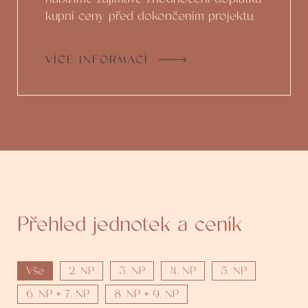
kupní ceny před dokončením projektu.
VÍCE INFORMACÍ
Přehled jednotek a ceník
Vše
2. NP
3. NP
4. NP
5. NP
6. NP + 7. NP
8. NP + 9. NP