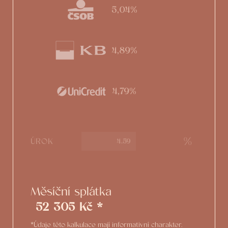
5,04%
4,89%
4,79%
%
ÚROK
Měsíční splátka
52 305 Kč *
*Údaje této kalkulace mají informativní charakter.