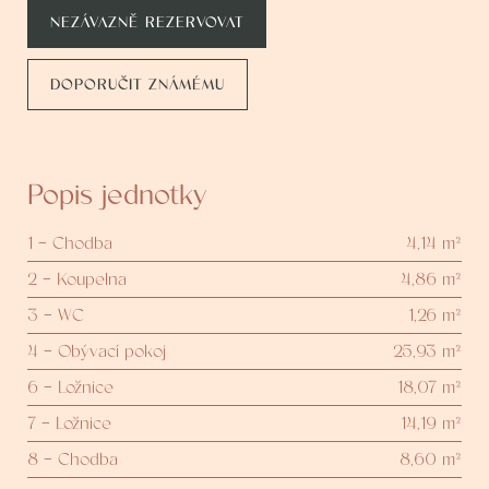
NEZÁVAZNĚ REZERVOVAT
DOPORUČIT ZNÁMÉMU
Popis jednotky
1 - Chodba
4,14 m²
2 - Koupelna
4,86 m²
3 - WC
1,26 m²
4 - Obývací pokoj
25,93 m²
6 - Ložnice
18,07 m²
7 - Ložnice
14,19 m²
8 - Chodba
8,60 m²